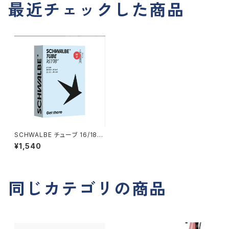
最近チェックした商品
SCHWALBE チューブ 16/18イ
ンチ 仏式40mm 16/18インチ
¥1,540
28/37ー349
同じカテゴリの商品