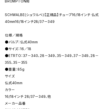
BROMPTON用
SCHWALBE(シュワルベ)【正規品】チューブ16/18インチ 仏式
40mm16/18インチ28/37ー349
仕様／規格
●バルブ：仏式40mm
●サイズ：16／18
●ETRTO：37－340、28－349、35－349、37－349、28－
355、35－355
●重量：85g
サイズ
仏式40mm
カラー
16/18インチ 28/37ー349、他
メーカー品番