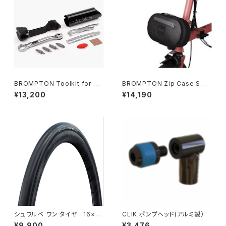
BROMPTON Toolkit for C
BROMPTON Zip Case Sma
Line
ll Black
¥13,200
¥14,190
シュワルベ ワン タイヤ 16×1.
CLIK ポンプヘッド(アルミ製）
35 チューブタイプ SCHWALB
¥9,900
¥3,476